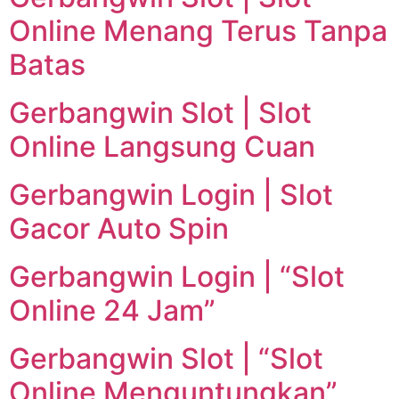
Online Menang Terus Tanpa
Batas
Gerbangwin Slot | Slot
Online Langsung Cuan
Gerbangwin Login | Slot
Gacor Auto Spin
Gerbangwin Login | “Slot
Online 24 Jam”
Gerbangwin Slot | “Slot
Online Menguntungkan”